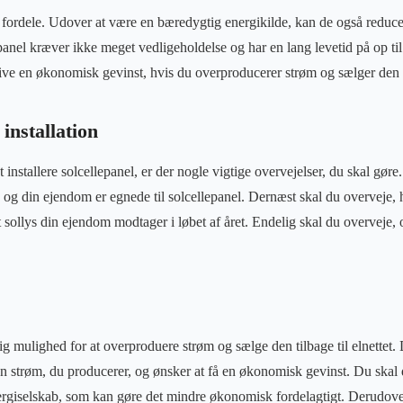
fordele. Udover at være en bæredygtig energikilde, kan de også reduce
panel kræver ikke meget vedligeholdelse og har en lang levetid på op ti
ive en økonomisk gevinst, hvis du overproducerer strøm og sælger den til
installation
t installere solcellepanel, er der nogle vigtige overvejelser, du skal gør
 og din ejendom er egnede til solcellepanel. Dernæst skal du overveje,
sollys din ejendom modtager i løbet af året. Endelig skal du overveje, om
ig mulighed for at overproduere strøm og sælge den tilbage til elnettet.
en strøm, du producerer, og ønsker at få en økonomisk gevinst. Du skal 
ergiselskab, som kan gøre det mindre økonomisk fordelagtigt. Derudove