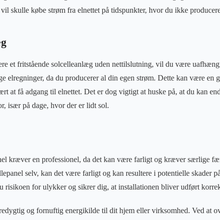
 vil skulle købe strøm fra elnettet på tidspunkter, hvor du ikke producer
æg
ere et fritstående solcelleanlæg uden nettilslutning, vil du være uafhængi
ge elregninger, da du producerer al din egen strøm. Dette kan være en g
vært at få adgang til elnettet. Det er dog vigtigt at huske på, at du kan 
, især på dage, hvor der er lidt sol.
anel kræver en professionel, da det kan være farligt og kræver særlige f
llepanel selv, kan det være farligt og kan resultere i potentielle skader 
 risikoen for ulykker og sikrer dig, at installationen bliver udført korrek
edygtig og fornuftig energikilde til dit hjem eller virksomhed. Ved at o