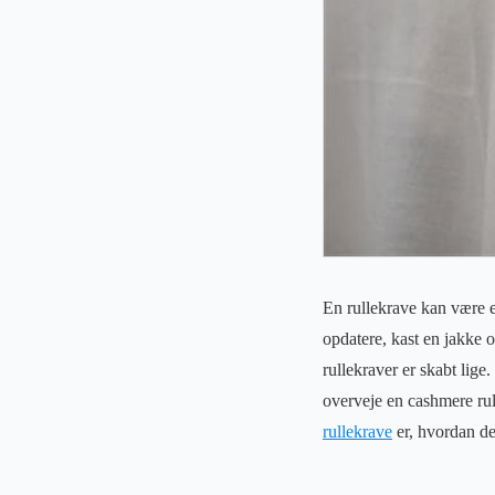
En rullekrave kan være en
opdatere, kast en jakke ov
rullekraver er skabt lige
overveje en cashmere rul
rullekrave
er, hvordan de