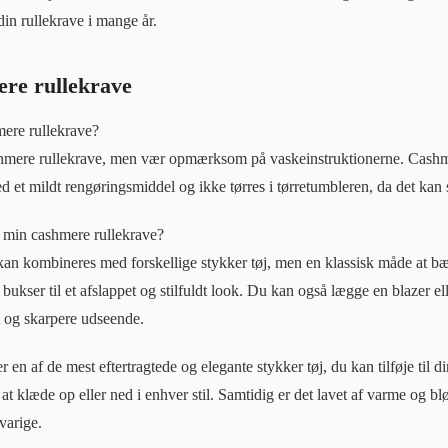
din rullekrave i mange år.
re rullekrave
ere rullekrave?
shmere rullekrave, men vær opmærksom på vaskeinstruktionerne. Cashm
ed et mildt rengøringsmiddel og ikke tørres i tørretumbleren, da det kan 
 min cashmere rullekrave?
an kombineres med forskellige stykker tøj, men en klassisk måde at bæ
 bukser til et afslappet og stilfuldt look. Du kan også lægge en blazer el
t og skarpere udseende.
 en af de mest eftertragtede og elegante stykker tøj, du kan tilføje til d
l at klæde op eller ned i enhver stil. Samtidig er det lavet af varme og b
varige.