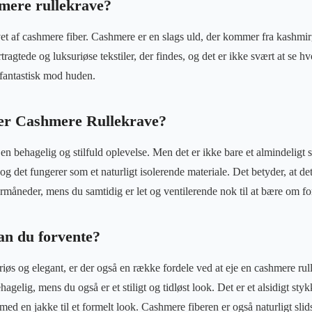
mere rullekrave?
avet af cashmere fiber. Cashmere er en slags uld, der kommer fra kashmir
ertragtede og luksuriøse tekstiler, der findes, og det er ikke svært at se 
 fantastisk mod huden.
er Cashmere Rullekrave?
e en behagelig og stilfuld oplevelse. Men det er ikke bare et almindeligt
og det fungerer som et naturligt isolerende materiale. Det betyder, at d
rmåneder, mens du samtidig er let og ventilerende nok til at bære om forå
an du forvente?
riøs og elegant, er der også en række fordele ved at eje en cashmere rull
agelig, mens du også er et stiligt og tidløst look. Det er et alsidigt sty
 med en jakke til et formelt look. Cashmere fiberen er også naturligt slid