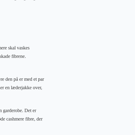
ere skal vaskes
skade fibrene.
re den på er med et par
ler en læderjakke over,
in garderobe. Det er
løde cashmere fibre, der