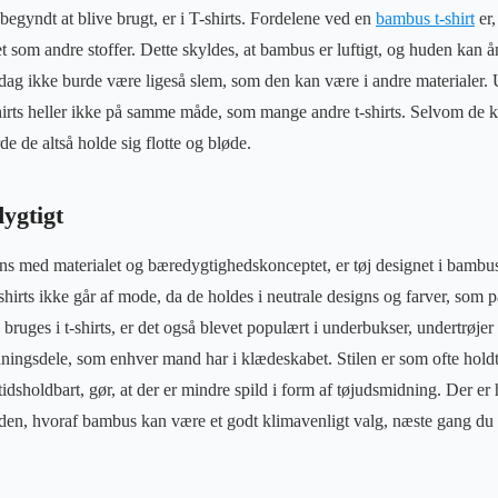
begyndt at blive brugt, er i T-shirts. Fordelene ved en
bambus t-shirt
er,
et som andre stoffer. Dette skyldes, at bambus er luftigt, og huden kan å
 dag ikke burde være ligeså slem, som den kan være i andre materialer.
hirts heller ikke på samme måde, som mange andre t-shirts. Selvom de 
e de altså holde sig flotte og bløde.
ygtigt
rens med materialet og bæredygtighedskonceptet, er tøj designet i bambus 
-shirts ikke går af mode, da de holdes i neutrale designs og farver, som pa
ruges i t-shirts, er det også blevet populært i underbukser, undertrøjer
ningsdele, som enhver mand har i klædeskabet. Stilen er som ofte holdt
tidsholdbart, gør, at der er mindre spild i form af tøjudsmidning. Der e
 tiden, hvoraf bambus kan være et godt klimavenligt valg, næste gang du 