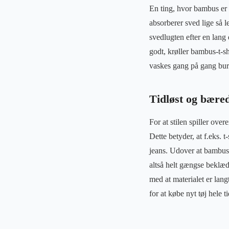
En ting, hvor bambus er 
absorberer sved lige så l
svedlugten efter en lang
godt, krøller bambus-t-s
vaskes gang på gang burd
Tidløst og bæred
For at stilen spiller ove
Dette betyder, at f.eks. t
jeans. Udover at bambus b
altså helt gængse beklæd
med at materialet er lang
for at købe nyt tøj hele