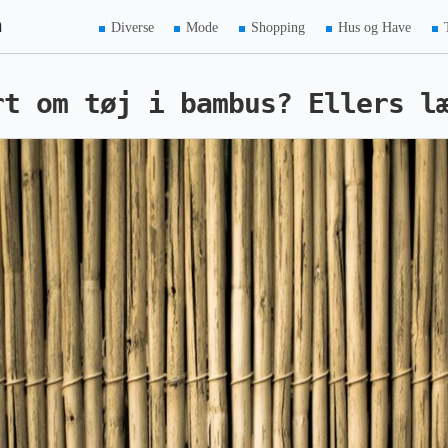
m
Diverse
Mode
Shopping
Hus og Have
rt om tøj i bambus? Ellers l